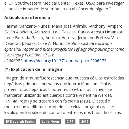
el UT Southwestern Medical Center (Texas, USA) para investigar
el posible impacto de su modelo en el cáncer de hígado."
Artículo de referencia
Fátima Manzano-Núñez, María José Arámbul-Anthony, Amparo
Galán Albiñana, Aranzazu Leal Tassias, Carlos Acosta Umanzor,
Irene Borreda Gascó, Antonio Herrera, Jerónimo Forteza Vila,
Deborah J. Burks, Luke A. Noon.
Insulin resistance disrupts
epithelial repair and niche-progenitor Fgf signaling during chronic
liver injury PLoS Biol 17 (1):
e2006972.
https://doi.org/10.1371/journal.pbio.2006972
(*) Explicación de la imagen
Imagen de inmunofluorescencia que muestra células estrelladas
hepáticas primarias humanas que interactúan con células
progenitoras hepáticas bipotentes
in vitro
. Los cultivos se
marcaron utilizando anticuerpos contra vimentina (verde),
HNF4a (rojo) y se trataron con faloidina (azul). El estudio
mostró que la diferenciación de las células progenitoras se
localizó en los sitios de contacto entre los dos tipos de células.
IP Deborah Burks
Luke Noon
CIPF
2019