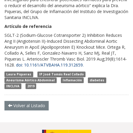
o reducir el desarrollo del aneurisma aórtico” explica la Dra.
Piqueras, del Grupo de Inflamación del Instituto de Investigación
Sanitaria INCLIVA.
Artículo de referencia
SGLT-2 (Sodium-Glucose Cotransporter 2) Inhibition Reduces
Ang II (Angiotensin II)-Induced Dissecting Abdominal Aortic
Aneurysm in ApoE (Apolipoprotein E) Knockout Mice. Ortega R,
Collado A, Selles F, Gonzalez-Navarro H, Sanz MJ, Real JT,
Piqueras L. Arterioscler Thromb Vasc Biol. 2019 Aug;39(8):1614-
1628.
doi: 10.1161/ATVBAHA.119.312659.
Laura Piqueras
IP José Tomás Real Collado
Aneurisma Aórtico Abdominal
Inflamación
diabetes
INCLIVA
2019
Volver al Listado