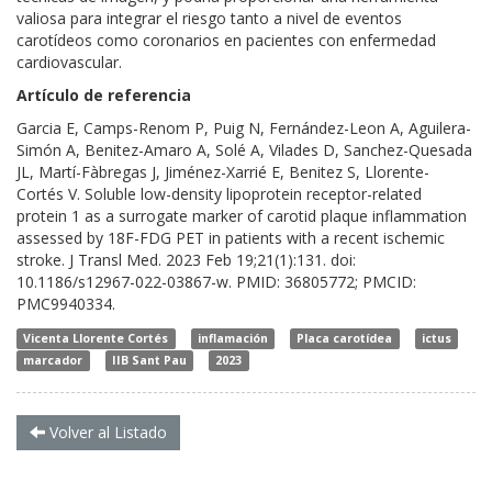
valiosa para integrar el riesgo tanto a nivel de eventos
carotídeos como coronarios en pacientes con enfermedad
cardiovascular.
Artículo de referencia
Garcia E, Camps-Renom P, Puig N, Fernández-Leon A, Aguilera-
Simón A, Benitez-Amaro A, Solé A, Vilades D, Sanchez-Quesada
JL, Martí-Fàbregas J, Jiménez-Xarrié E, Benitez S, Llorente-
Cortés V. Soluble low-density lipoprotein receptor-related
protein 1 as a surrogate marker of carotid plaque inflammation
assessed by 18F-FDG PET in patients with a recent ischemic
stroke.
J Transl Med. 2023 Feb 19;21(1):131. doi:
10.1186/s12967-022-03867-w. PMID: 36805772; PMCID:
PMC9940334.
Vicenta Llorente Cortés
inflamación
Placa carotídea
ictus
marcador
IIB Sant Pau
2023
Volver al Listado