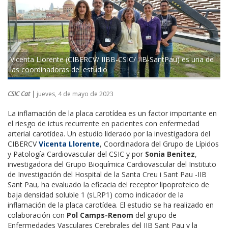
Vicenta Llorente (CIBERCV/ IIBB-CSIC/ IIB-SantPau) es una de
las coordinadoras del estudio
CSIC Cat |
jueves, 4 de mayo de 2023
La inflamación de la placa carotídea es un factor importante en
el riesgo de ictus recurrente en pacientes con enfermedad
arterial carotídea. Un estudio liderado por la investigadora del
CIBERCV
Vicenta Llorente
, Coordinadora del Grupo de Lípidos
y Patología Cardiovascular del CSIC y por
Sonia Benitez
,
investigadora del Grupo Bioquímica Cardiovascular del Instituto
de Investigación del Hospital de la Santa Creu i Sant Pau -IIB
Sant Pau, ha evaluado la eficacia del receptor lipoproteico de
baja densidad soluble 1 (sLRP1) como indicador de la
inflamación de la placa carotídea. El estudio se ha realizado en
colaboración con
Pol Camps-Renom
del grupo de
Enfermedades Vasculares Cerebrales del IIB Sant Pau y la