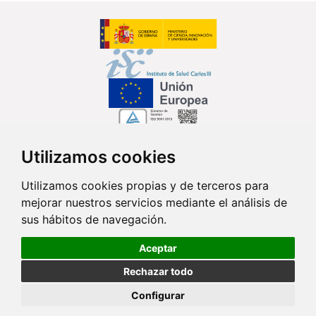
Utilizamos cookies
Síguenos en...
Utilizamos cookies propias y de terceros para
mejorar nuestros servicios mediante el análisis de
Contacto
sus hábitos de navegación.
Av. Monforte de Lemos, 3-5. Pabellón 11. Planta 0 28029 Madrid
Aceptar
info@ciberisciii.es
Rechazar todo
© Copyright 2026 CIBER |
Política de Privacidad
|
Aviso Legal
|
Política
Configurar
de Cookies
|
Mapa Web
|
Portal de Transparencia
|
Política de
seguridad