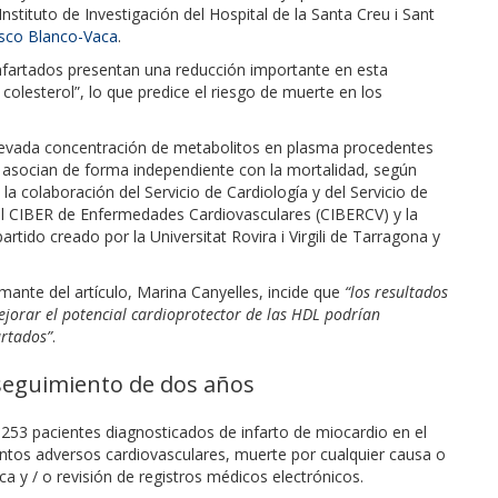
stituto de Investigación del Hospital de la Santa Creu i Sant
isco Blanco-Vaca
.
nfartados presentan una reducción importante en esta
colesterol”, lo que predice el riesgo de muerte en los
levada concentración de metabolitos en plasma procedentes
e asocian de forma independiente con la mortalidad, según
 colaboración del Servicio de Cardiología y del Servicio de
del CIBER de Enfermedades Cardiovasculares (CIBERCV) y la
do creado por la Universitat Rovira i Virgili de Tarragona y
rmante del artículo, Marina Canyelles, incide que
“los resultados
mejorar el potencial cardioprotector de las HDL podrían
artados”
.
seguimiento de dos años
a 253 pacientes diagnosticados de infarto de miocardio en el
entos adversos cardiovasculares, muerte por cualquier causa o
ca y / o revisión de registros médicos electrónicos.