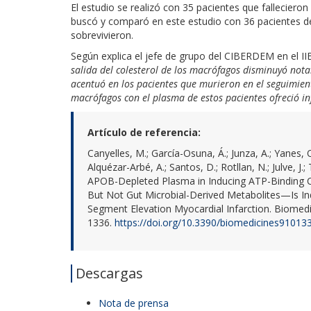
El estudio se realizó con 35 pacientes que fallecieron
buscó y comparó en este estudio con 36 pacientes de 
sobrevivieron.
Según explica el jefe de grupo del CIBERDEM en el I
salida del colesterol de los macrófagos disminuyó nota
acentuó en los pacientes que murieron en el seguimient
macrófagos con el plasma de estos pacientes ofreció i
Artículo de referencia:
Canyelles, M.; García-Osuna, Á.; Junza, A.; Yanes, O.
Alquézar-Arbé, A.; Santos, D.; Rotllan, N.; Julve, J.
APOB-Depleted Plasma in Inducing ATP-Binding 
But Not Gut Microbial-Derived Metabolites—Is Ind
Segment Elevation Myocardial Infarction. Biomedi
1336.
https://doi.org/10.3390/biomedicines91013
Descargas
Nota de prensa