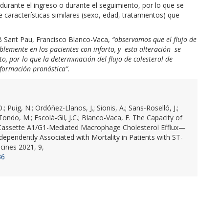
 durante el ingreso o durante el seguimiento, por lo que se
características similares (sexo, edad, tratamientos) que
IB Sant Pau, Francisco Blanco-Vaca,
“observamos que el flujo de
blemente en los pacientes con infarto, y esta alteración se
o, por lo que la determinación del flujo de colesterol de
nformación pronóstica”
.
; Puig, N.; Ordóñez-Llanos, J.; Sionis, A.; Sans-Roselló, J.;
; Tondo, M.; Escolà-Gil, J.C.; Blanco-Vaca, F. The Capacity of
Cassette A1/G1-Mediated Macrophage Cholesterol Efflux—
ependently Associated with Mortality in Patients with ST-
cines 2021, 9,
36