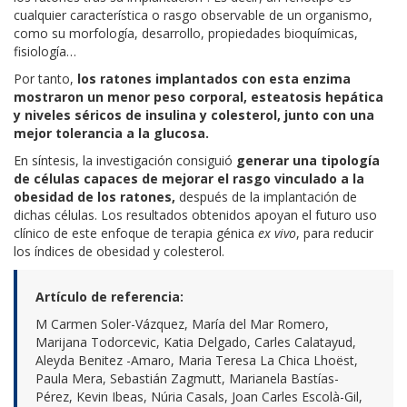
cualquier característica o rasgo observable de un organismo,
como su morfología, desarrollo, propiedades bioquímicas,
fisiología…
Por tanto,
los ratones implantados con esta enzima
mostraron un menor peso corporal, esteatosis hepática
y niveles séricos de insulina y colesterol, junto con una
mejor tolerancia a la glucosa.
En síntesis, la investigación consiguió
generar una tipología
de células capaces de mejorar el rasgo vinculado a la
obesidad de los ratones,
después de la implantación de
dichas células. Los resultados obtenidos apoyan el futuro uso
clínico de este enfoque de terapia génica
ex vivo
, para reducir
los índices de obesidad y colesterol.
Artículo de referencia:
M Carmen Soler-Vázquez, María del Mar Romero,
Marijana Todorcevic, Katia Delgado, Carles Calatayud,
Aleyda Benitez -Amaro, Maria Teresa La Chica Lhoëst,
Paula Mera, Sebastián Zagmutt, Marianela Bastías-
Pérez, Kevin Ibeas, Núria Casals, Joan Carles Escolà-Gil,