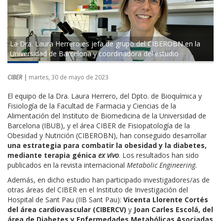
La Dra. Laura Herrero es jefa de grupo del CIBEROBN en la
Universidad de Barcelona y coordinadora del estudio
CIBER |
martes, 30 de mayo de 2023
El equipo de la Dra. Laura Herrero, del Dpto. de Bioquímica y
Fisiología de la Facultad de Farmacia y Ciencias de la
Alimentación del Instituto de Biomedicina de la Universidad de
Barcelona (IBUB), y el área CIBER de Fisiopatología de la
Obesidad y Nutrición (CIBEROBN), han conseguido desarrollar
una estrategia para combatir la obesidad y la diabetes,
mediante terapia génica
ex vivo
. Los resultados han sido
publicados en la revista internacional
Metabolic Engineering.
Además, en dicho estudio han participado investigadores/as de
otras áreas del CIBER en el Instituto de Investigación del
Hospital de Sant Pau (IIB Sant Pau):
Vicenta Llorente Cortés
del área cardiovascular (CIBERCV)
y
Joan Carles Escolá, del
área de Diabetes y Enfermedades Metabólicas Asociadas