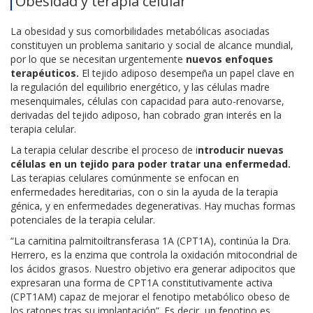
Obesidad y terapia celular
La obesidad y sus comorbilidades metabólicas asociadas
constituyen un problema sanitario y social de alcance mundial,
por lo que se necesitan urgentemente
nuevos enfoques
terapéuticos.
El tejido adiposo desempeña un papel clave en
la regulación del equilibrio energético, y las células madre
mesenquimales, células con capacidad para auto-renovarse,
derivadas del tejido adiposo, han cobrado gran interés en la
terapia celular.
La terapia celular describe el proceso de i
ntroducir nuevas
células en un tejido para poder tratar una enfermedad.
Las terapias celulares comúnmente se enfocan en
enfermedades hereditarias, con o sin la ayuda de la terapia
génica, y en enfermedades degenerativas. Hay muchas formas
potenciales de la terapia celular.
“La carnitina palmitoiltransferasa 1A (CPT1A), continúa la Dra.
Herrero, es la enzima que controla la oxidación mitocondrial de
los ácidos grasos. Nuestro objetivo era generar adipocitos que
expresaran una forma de CPT1A constitutivamente activa
(CPT1AM) capaz de mejorar el fenotipo metabólico obeso de
los ratones tras su implantación”. Es decir, un fenotipo es