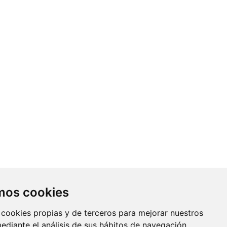
Contacto
amos cookies
Av. Monforte de Lemos, 3-5. Pabellón
 cookies propias y de terceros para mejorar nuestros
11. Planta 0 28029 Madrid
mediante el análisis de sus hábitos de navegación.