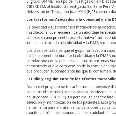
El grupo DIAMET (Grupo de investigación en Diabete
CIBERDEM, al Institut d’Investigació Sanitària Pere Virgil
Universitari de Tarragona Joan XXIII (HJ23), centro do
Los trastornos Asociados a la obesidad y a la 
La obesidad y sus trastornos metabólicos asociados,
multifactorial que requieren de un abordaje terapéutic
consideran una prometedora alternativa "farmaconutrici
intestinal) asociada a la obesidad y la DM2, y mejorar
Los diversos trabajos que el grupo ha llevado a cabo 
está incrementado durante la obesidad y la DM2 y qu
correlaciona con la presencia de ciertas bacterias in
demostrado que la composición de la comunidad micro
que producen succinato ante las que lo consumen, de
Estudio y seguimiento de los efectos metabóli
Durante el proyecto se tratarán ratones obesos y di
consumir el succinato, y se validarán los efectos en
del succinato (SUCNR1). En paralelo, se desarrollará u
selección y monitorización de los pacientes. Esta pro
herramienta para el tratamiento de la obesidad centra
monitorización que supondría un paso adelante hacia e