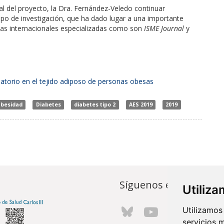
pal del proyecto, la Dra. Fernández-Veledo continuar
rupo de investigación, que ha dado lugar a una importante
stas internacionales especializadas como son
ISME Journal
y
torio en el tejido adiposo de personas obesas
besidad
Diabetes
diabetes tipo 2
AES 2019
2019
Síguenos en...
Utiliz
Utilizamos
servicios 