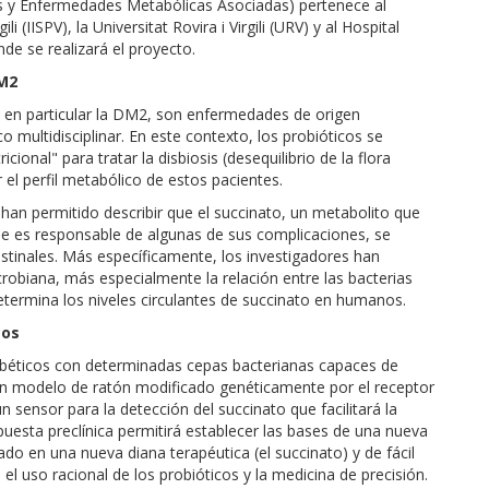
s y Enfermedades Metabólicas Asociadas) pertenece al
i (IISPV), la Universitat Rovira i Virgili (URV) y al Hospital
nde se realizará el proyecto.
DM2
 en particular la DM2, son enfermedades de origen
o multidisciplinar. En este contexto, los probióticos se
onal" para tratar la disbiosis (desequilibrio de la flora
 el perfil metabólico de estos pacientes.
han permitido describir que el succinato, un metabolito que
e es responsable de algunas de sus complicaciones, se
testinales. Más específicamente, los investigadores han
biana, más especialmente la relación entre las bacterias
termina los niveles circulantes de succinato en humanos.
cos
abéticos con determinadas cepas bacterianas capaces de
 un modelo de ratón modificado genéticamente por el receptor
n sensor para la detección del succinato que facilitará la
puesta preclínica permitirá establecer las bases de una nueva
do en una nueva diana terapéutica (el succinato) y de fácil
l uso racional de los probióticos y la medicina de precisión.